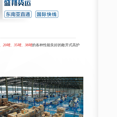
、20吨、35吨、38吨
的各种性能良好的敞开式高护
海运 (6)