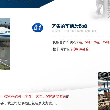
齐备的车辆及设施
COMPLETE VEHICLES AND FACILITIES
长期合作车辆有
2吨、5吨、8吨、15吨
海运 (3)
空运 (1)
栏车辆平板
车辆120余台
。
箱，防水纤织袋，木箱，木架，保护膜等包装
依
需要，我公司提供最佳包装解决方案。。